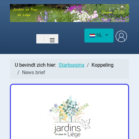
Selecteer de taal
NL
≡
U bevindt zich hier:
Startpagina
Koppeling
News brief